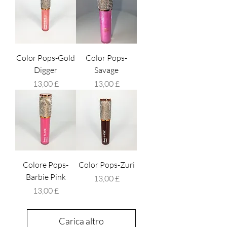
Color Pops-Gold
Color Pops-
Digger
Savage
Prezzo
Prezzo
13,00 £
13,00 £
Colore Pops-
Color Pops-Zuri
Barbie Pink
Prezzo
13,00 £
Prezzo
13,00 £
Carica altro