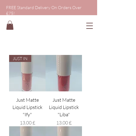
FREE Standard Delivery On Orders Over
£75!
JUST IN
Just Matte
Just Matte
Liquid Lipstick
Liquid Lipstick
"Ify"
"Liba"
Prezzo
Prezzo
13,00 £
13,00 £