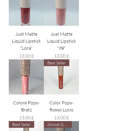
Just Matte
Just Matte
Liquid Lipstick
Liquid Lipstick
"Lora"
"ifé"
Prezzo
Prezzo
13,00 £
13,00 £
Best Seller
Colore Pops-
Color Pops-
Bratz
Rosso Lucio
Prezzo
Prezzo
13,00 £
13,00 £
Best Seller
Almost Gone