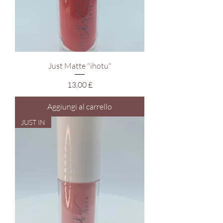
Just Matte "ihotu"
Prezzo
13,00 £
Aggiungi al carrello
JUST IN