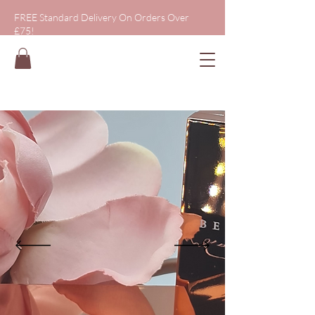
FREE Standard Delivery On Orders Over
£75!