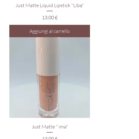
Just Matte Liquid Lipstick "Liba"
Prezzo
13,00 £
Aggiungi al carrello
Just Matte " ima"
Prezzo
13,00 £