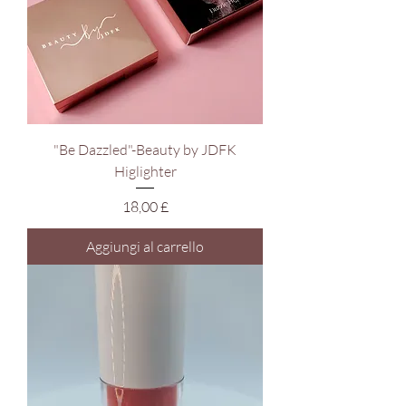
"Be Dazzled"-Beauty by JDFK
Higlighter
Prezzo
18,00 £
Aggiungi al carrello