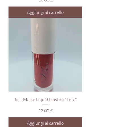
Aggiungi al carrello
Just Matte Liquid Lipstick "Lora"
Prezzo
13,00 £
Aggiungi al carrello