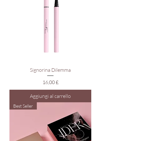
Signorina Dilemma
Prezzo
16,00 £
Aggiungi al carrello
Best Seller