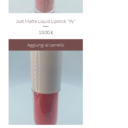
Just Matte Liquid Lipstick "Ify"
Prezzo
13,00 £
Aggiungi al carrello