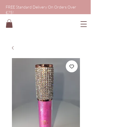
FREE Standard Delivery On Orders Over
£75!