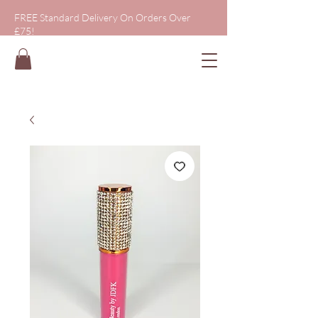
FREE Standard Delivery On Orders Over
£75!