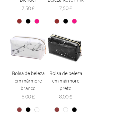
Preço
Preço
7,50 £
7,50 £
Bolsa de beleza
Bolsa de beleza
em mármore
em mármore
branco
preto
Preço
Preço
8,00 £
8,00 £