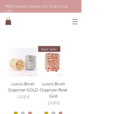
FREE Standard Delivery On Orders Over
£75!
Best Seller
Luxury Brush
Luxury Brush
Organizer-GOLD
Organizer-Rose
Gold
Preço
13,00 £
Preço
13,00 £