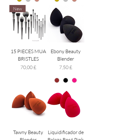
New
15 PIECES MUA
Ebony Beauty
BRISTLES
Blender
Preço
Preço
70,00 £
7,50 £
Tawny Beauty
Liquidificador de
Blender
Beleza Rosé Pink