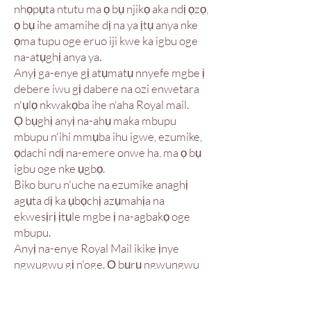
nhọpụta ntutu ma ọ bụ njikọ aka ndị ọzọ,
ọ bụ ihe amamihe dị na ya ịtụ anya nke
ọma tupu oge eruo iji kwe ka igbu oge
na-atụghị anya ya.
Anyị ga-enye gị atụmatụ nnyefe mgbe ị
debere iwu gị dabere na ozi enwetara
n'ụlọ nkwakọba ihe n'aha Royal mail.
Ọ bụghị anyị na-ahụ maka mbupu
mbupu n'ihi mmụba ihu igwe, ezumike,
ọdachi ndị na-emere onwe ha, ma ọ bụ
igbu oge nke ụgbọ.
Biko buru n'uche na ezumike anaghị
agụta dị ka ụbọchị azụmahịa na
ekwesịrị ịtụle mgbe ị na-agbakọ oge
mbupu.
Anyị na-enye Royal Mail ikike ịnye
ngwugwu gị n'oge. Ọ bụrụ ngwungwu
gị egbu oge, anyị agaghị enye
nkwụghachi ụgwọ mbupu.