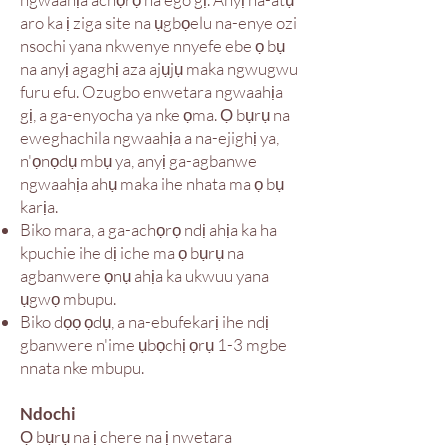
aro ka ị ziga site na ụgbọelu na-enye ozi
nsochi yana nkwenye nnyefe ebe ọ bụ
na anyị agaghị aza ajụjụ maka ngwugwu
furu efu. Ozugbo enwetara ngwaahịa
gị, a ga-enyocha ya nke ọma. Ọ bụrụ na
eweghachila ngwaahịa a na-ejighị ya,
n'ọnọdụ mbụ ya, anyị ga-agbanwe
ngwaahịa ahụ maka ihe nhata ma ọ bụ
karịa.
Biko mara, a ga-achọrọ ndị ahịa ka ha
kpuchie ihe dị iche ma ọ bụrụ na
agbanwere ọnụ ahịa ka ukwuu yana
ụgwọ mbupu.
Biko dọọ ọdụ, a na-ebufekarị ihe ndị
gbanwere n'ime ụbọchị ọrụ 1-3 mgbe
nnata nke mbupu.
Ndochi
Ọ bụrụ na ị chere na ị nwetara