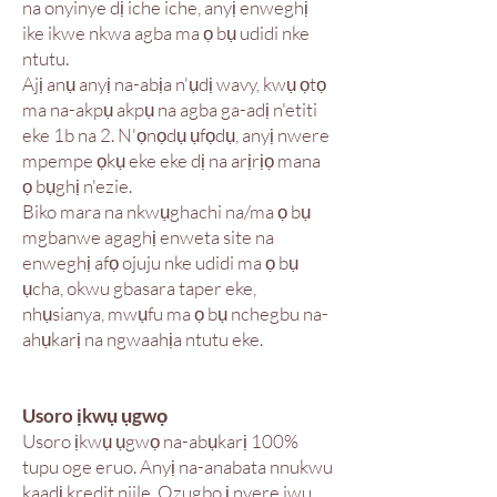
na onyinye dị iche iche, anyị enweghị
ike ikwe nkwa agba ma ọ bụ udidi nke
ntutu.
Ajị anụ anyị na-abịa n'ụdị wavy, kwụ ọtọ
ma na-akpụ akpụ na agba ga-adị n'etiti
eke 1b na 2. N'ọnọdụ ụfọdụ, anyị nwere
mpempe ọkụ eke eke dị na arịrịọ mana
ọ bụghị n'ezie.
Biko mara na nkwụghachi na/ma ọ bụ
mgbanwe agaghị enweta site na
enweghị afọ ojuju nke udidi ma ọ bụ
ụcha, okwu gbasara taper eke,
nhụsianya, mwụfu ma ọ bụ nchegbu na-
ahụkarị na ngwaahịa ntutu eke.
Usoro ịkwụ ụgwọ
Usoro ịkwụ ụgwọ na-abụkarị 100%
tupu oge eruo. Anyị na-anabata nnukwu
kaadị kredit niile. Ozugbo ị nyere iwu