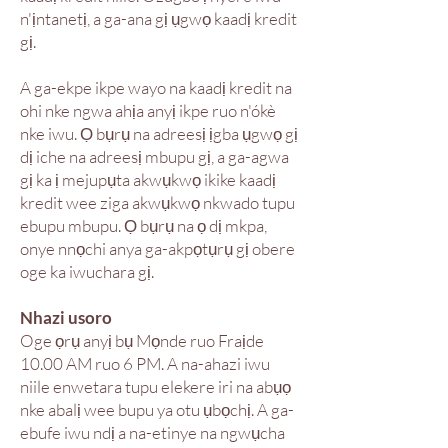
n'ịntanetị, a ga-ana gị ụgwọ kaadị kredit
gị.
A ga-ekpe ikpe wayo na kaadị kredit na
ohi nke ngwa ahịa anyị ikpe ruo n'ókè
nke iwu. Ọ bụrụ na adreesị ịgba ụgwọ gị
dị iche na adreesị mbupu gị, a ga-agwa
gị ka ị mejupụta akwụkwọ ikike kaadị
kredit wee ziga akwụkwọ nkwado tupu
ebupu mbupu. Ọ bụrụ na ọ dị mkpa,
onye nnọchi anya ga-akpọtụrụ gị obere
oge ka iwuchara gị.
Nhazi usoro
Oge ọrụ anyị bụ Mọnde ruo Fraịde
10.00 AM ruo 6 PM. A na-ahazi iwu
niile enwetara tupu elekere iri na abụọ
nke abalị wee bupu ya otu ụbọchị. A ga-
ebufe iwu ndị a na-etinye na ngwụcha