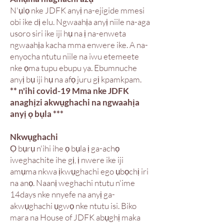
N'ụlọ nke JDFK anyị na-ejigide mmesi
obi ike dị elu. Ngwaahịa anyị niile na-aga
usoro siri ike iji hụ na ị na-enweta
ngwaahịa kacha mma enwere ike. A na-
enyocha ntutu niile na iwu etemeete
nke ọma tupu ebupu ya. Ebumnuche
anyị bụ iji hụ na afọ juru gị kpamkpam.
** n'ihi covid-19 Mma nke JDFK
anaghịzi akwụghachi na ngwaahịa
anyị ọ bụla ***
Nkwụghachi
Ọ bụrụ n'ihi ihe ọ bụla ị ga-achọ
iweghachite ihe gị, ị nwere ike iji
amụma nkwa ịkwụghachi ego ụbọchị iri
na anọ. Naanị weghachi ntutu n'ime
14days nke nnyefe na anyị ga-
akwụghachi ụgwọ nke ntutu isi. Biko
mara na House of JDFK abụghị maka