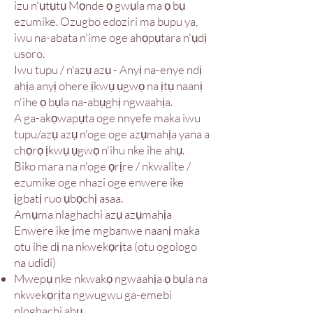
izu n'ụtụtụ Mọnde ọ gwụla ma ọ bụ
ezumike. Ozugbo edoziri ma bupu ya,
iwu na-abata n'ime oge ahọpụtara n'ụdị
usoro.
Iwu tupu / n'azụ azụ - Anyị na-enye ndị
ahịa anyị ohere ịkwụ ụgwọ na ịtụ naanị
n'ihe ọ bụla na-abụghị ngwaahịa.
A ga-akọwapụta oge nnyefe maka iwu
tupu/azụ azụ n'oge oge azụmahịa yana a
chọrọ ịkwụ ụgwọ n'ihu nke ihe ahụ.
Biko mara na n'oge ọrịre / nkwalite /
ezumike oge nhazi oge enwere ike
ịgbatị ruo ụbọchị asaa.
Amụma nlaghachi azụ azụmahịa
Enwere ike ịme mgbanwe naanị maka
otu ihe dị na nkwekọrịta (otu ogologo
na udidi)
Mwepụ nke nkwakọ ngwaahịa ọ bụla na
nkwekọrịta ngwugwu ga-emebi
nloghachi ahụ