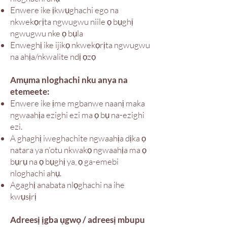
Enwere ike ịkwụghachi ego na
nkwekọrịta ngwugwu niile ọ bụghị
ngwugwu nke ọ bụla
Enweghị ike ijikọ nkwekọrịta ngwugwu
na ahịa/nkwalite ndị ọzọ
Amụma nloghachi nku anya na
etemeete:
Enwere ike ịme mgbanwe naanị maka
ngwaahịa ezighi ezi ma ọ bụ na-ezighi
ezi.
A ghaghị iweghachite ngwaahịa dịka ọ
natara ya n'otu nkwakọ ngwaahịa ma ọ
bụrụ na ọ bụghị ya, ọ ga-emebi
nloghachi ahụ.
Agaghị anabata nlọghachi na ihe
kwụsịrị
Adreesị ịgba ụgwọ / adreesị mbupu