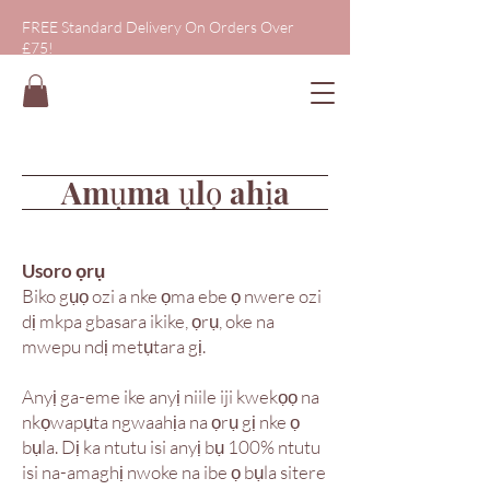
FREE Standard Delivery On Orders Over
£75!
Amụma ụlọ ahịa
Usoro ọrụ
Biko gụọ ozi a nke ọma ebe ọ nwere ozi
dị mkpa gbasara ikike, ọrụ, oke na
mwepu ndị metụtara gị.
Anyị ga-eme ike anyị niile iji kwekọọ na
nkọwapụta ngwaahịa na ọrụ gị nke ọ
bụla. Dị ka ntutu isi anyị bụ 100% ntutu
isi na-amaghị nwoke na ibe ọ bụla sitere