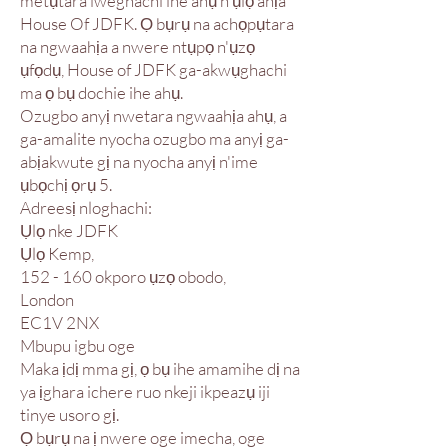
metụtara iweghachi ihe ahụ n'ụlọ ahịa
House Of JDFK. Ọ bụrụ na achọpụtara
na ngwaahịa a nwere ntụpọ n'ụzọ
ụfọdụ, House of JDFK ga-akwụghachi
ma ọ bụ dochie ihe ahụ.
Ozugbo anyị nwetara ngwaahịa ahụ, a
ga-amalite nyocha ozugbo ma anyị ga-
abịakwute gị na nyocha anyị n'ime
ụbọchị ọrụ 5.
Adreesị nloghachi:
Ụlọ nke JDFK
Ụlọ Kemp,
152 - 160 okporo ụzọ obodo,
London
EC1V 2NX
Mbupu igbu oge
Maka ịdị mma gị, ọ bụ ihe amamihe dị na
ya ịghara ichere ruo nkeji ikpeazụ iji
tinye usoro gị.
Ọ bụrụ na ị nwere oge imecha, oge