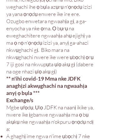
weghachi ihe ọ bụla azụrụ n'ọnọdụ izizi
ya yana ọnọdụ enwere ike ire ere.
Ozugbo enwetara ngwaahịa gị, a ga-
enyocha ya nke ọma. Ọ bụrụ na
eweghachitere ngwaahịa ahụ ejighị ya
ma ọ nọ n'ọnọdụ izizi ya, anyị ga-ahazi
nkwụghachi gị.
Biko mara na
nkwụghachi nwere ike were ụbọchị ọrụ
7 iji gosi na nkwupụta ụlọ akụ gị (dabere
na oge nhazi ụlọ akụ gị)
** n'ihi covid-19 Mma
nke JDFK
anaghịzi akwụghachi na ngwaahịa
anyị ọ bụla ***
Exchange/s
Mgbe ụfọdụ, Ụlọ JDFK na naanị ikike ya,
nwere ike ịgbanwe ngwaahịa ma ọ bụ
akụkụ nke ngwaahịa n'okpuru ọnọdụ ndị
a:
A ghaghị ime ngwa n'ime ụbọchị 7 nke