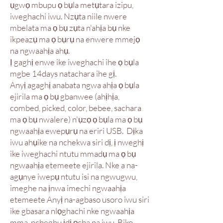
ụgwọ mbupu ọ bụla metụtara izipu,
iweghachi iwu. Nzụta niile nwere
mbelata ma ọ bụ zụta n'ahịa bụ nke
ikpeazụ ma ọ bụrụ na enwere mmejọ
na ngwaahịa ahụ.
Ị gaghị enwe ike iweghachi ihe ọ bụla
mgbe 14days natachara ihe gị.
Anyị agaghị anabata ngwa ahịa ọ bụla
ejirila ma ọ bụ gbanwee (ahịhịa,
combed, picked, color, bebee, sachara
ma ọ bụ nwalere) n'ụzọ ọ bụla ma ọ bụ
ngwaahịa ewepụrụ na eriri USB.
Dịka
iwu ahụike na nchekwa siri dị, ị nweghị
ike iweghachi ntutu mmadụ ma ọ bụ
ngwaahịa etemeete ejirila. Nke a na-
agụnye iwepụ ntutu isi na ngwugwu,
imeghe na ịnwa imechi ngwaahịa
etemeete Anyị na-agbaso usoro iwu siri
ike gbasara nlọghachi nke ngwaahịa
mma, nchegbu ịdị ọcha na iwu. Biko