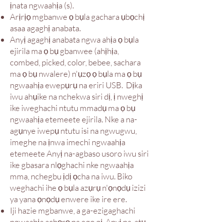
ịnata ngwaahịa (s).
Arịrịọ mgbanwe ọ bụla gachara ụbọchị
asaa agaghị anabata.
Anyị agaghị anabata ngwa ahịa ọ bụla
ejirila ma ọ bụ gbanwee (ahịhịa,
combed, picked, color, bebee, sachara
ma ọ bụ nwalere) n'ụzọ ọ bụla ma ọ bụ
ngwaahịa ewepụrụ na eriri USB.
Dịka
iwu ahụike na nchekwa siri dị, ị nweghị
ike iweghachi ntutu mmadụ ma ọ bụ
ngwaahịa etemeete ejirila. Nke a na-
agụnye iwepụ ntutu isi na ngwugwu,
imeghe na ịnwa imechi ngwaahịa
etemeete Anyị na-agbaso usoro iwu siri
ike gbasara nlọghachi nke ngwaahịa
mma, nchegbu ịdị ọcha na iwu. Biko
weghachi ihe ọ bụla azụrụ n'ọnọdụ izizi
ya yana ọnọdụ enwere ike ire ere.
Iji hazie mgbanwe, a ga-ezigaghachi
ngwaahịa achọrọ na ego gị. Anyị na-atụ