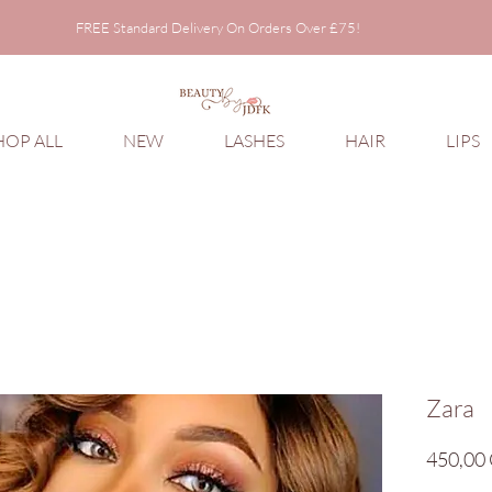
FREE Standard Delivery On Orders Over £75!
FREE Standard Delivery On Orders Over £75!
HOP ALL
NEW
LASHES
HAIR
LIPS
Zara
450,00