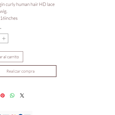
gin curly human hair HD lace
wig.
 16inches
*
r al carrito
Realizar compra