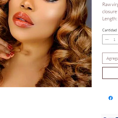
Raw vir
closure 
Length:
Cantidad
Agrega