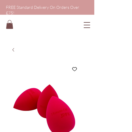
FREE Standard Delivery On Orders Over
£75!