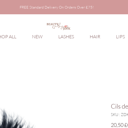
FREE Standard Delivery On Orders Over £75!
FREE Standard Delivery On Orders Over £75!
HOP ALL
NEW
LASHES
HAIR
LIPS
Cils d
SKU : ZD
20,50 