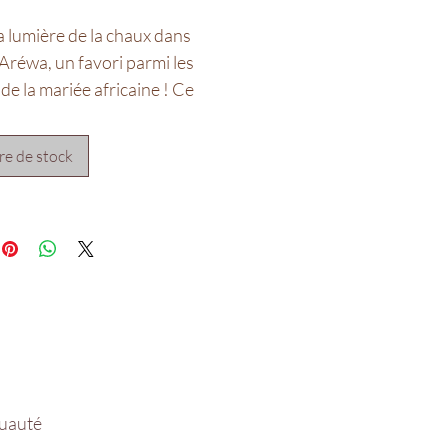
a lumière de la chaux dans
 Aréwa, un favori parmi les
 de la mariée africaine ! Ce
 offre un look super
 qui, lorsqu'il est porté,
e de stock
ne finition des yeux plus
Le cil est conçu avec des poils
is et plus denses vers
eur de l'œil, parfait pour des
s yeux de chat et du glamour
e !"
if non inclus **
ruauté