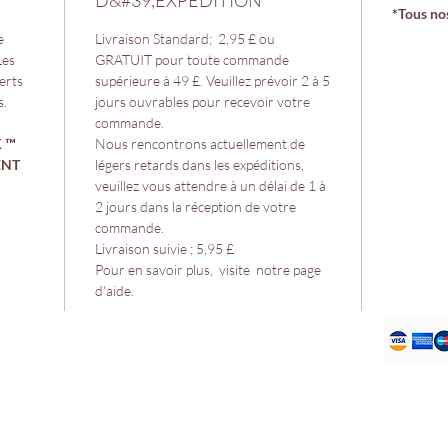
D&#39;EXPÉDITION
*Tous nos
e
Livraison Standard; 2,95 £ ou
Les
GRATUIT pour toute commande
verts
supérieure à 49 £. Veuillez prévoir 2 à 5
s.
jours ouvrables pour recevoir votre
commande.
™ ️
Nous rencontrons actuellement de
ENT
légers retards dans les expéditions,
veuillez vous attendre à un délai de 1 à
2 jours dans la réception de votre
commande.
Livraison suivie ; 5,95 £
Pour en savoir plus, visite notre page
d'aide.