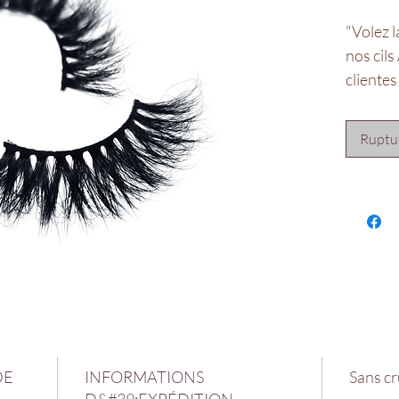
"Volez l
nos cils
clientes
style 6D
vaporeux
Ruptur
créera u
large ! 
plus épa
l'extéri
finition
en soiré
** Adhés
DE
INFORMATIONS
Sans c