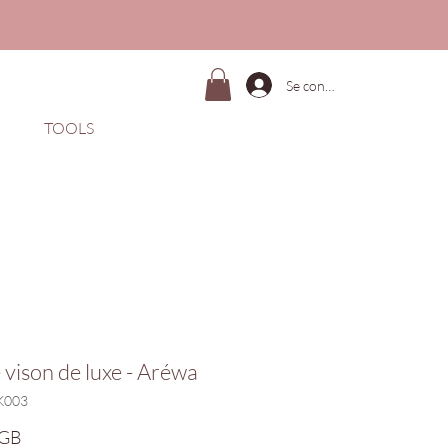
Se connecter
TOOLS
e vison de luxe - Aréwa
K003
Prix
£GB