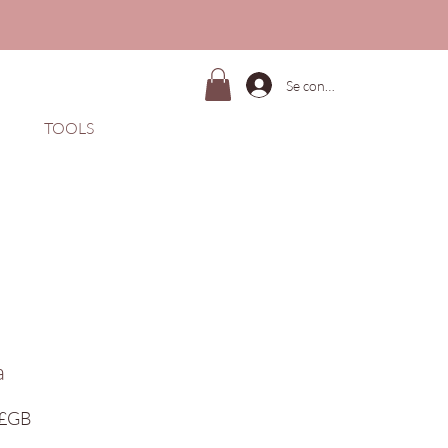
Se connecter
TOOLS
a
Prix
 £GB