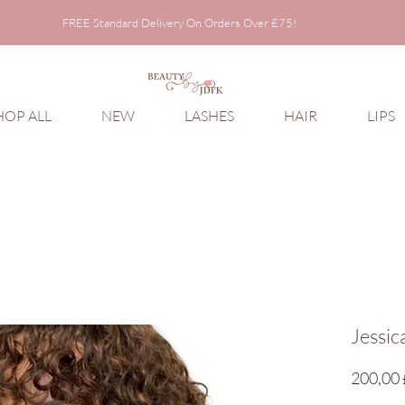
FREE Standard Delivery On Orders Over £75!
FREE Standard Delivery On Orders Over £75!
HOP ALL
NEW
LASHES
HAIR
LIPS
Jessic
200,00