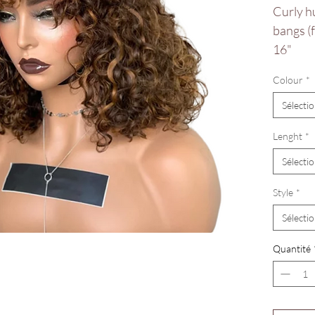
Curly h
bangs (f
16"
Colour
*
Sélecti
Lenght
*
Sélecti
Style
*
Sélecti
Quantité