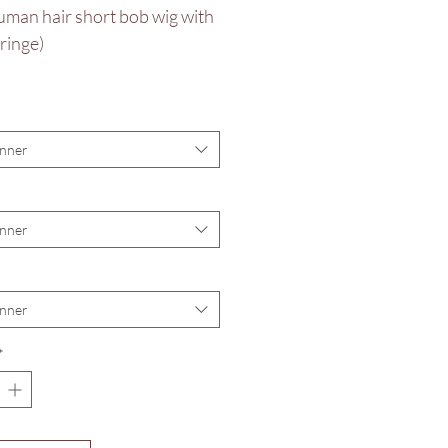
uman hair short bob wig with
ringe)
onner
onner
onner
*