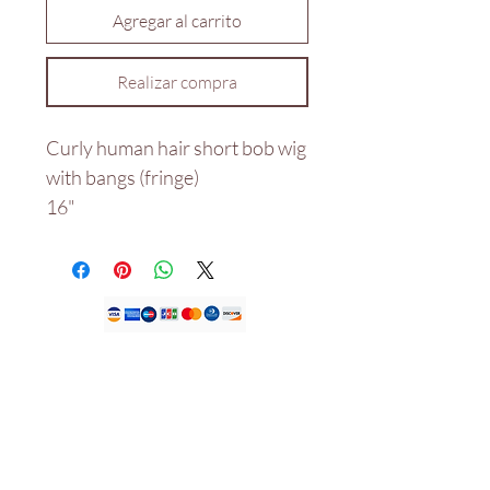
Agregar al carrito
Realizar compra
Curly human hair short bob wig
with bangs (fringe)
16"
Nuestra tienda
CASA DE JDFK LTD,
KEMP HOUSE
LONDRES REINO UNIDO
EC1V 2NX.