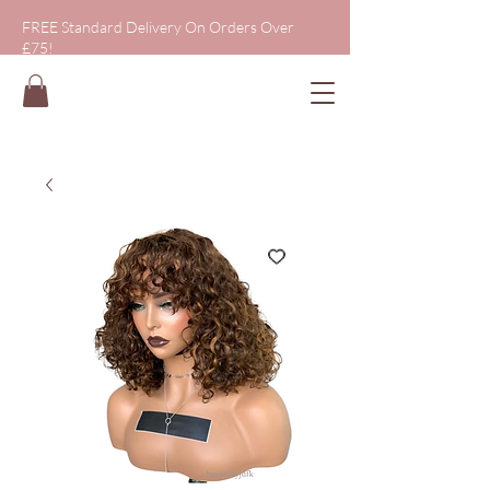
FREE Standard Delivery On Orders Over
£75!