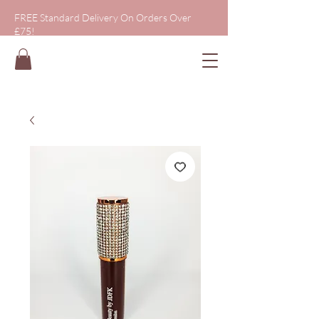
FREE Standard Delivery On Orders Over
£75!