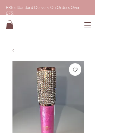
FREE Standard Delivery On Orders Over
£75!