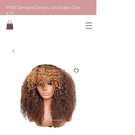
FREE Standard Delivery On Orders Over
£75!