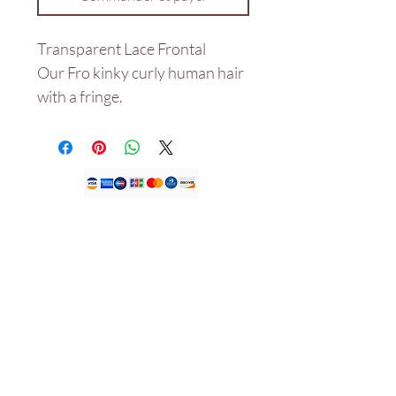
Transparent Lace Frontal
Our Fro kinky curly human hair
with a fringe.
Notre magasin
MAISON DE JDFK LTD,
KEMP HOUSE
LONDRES ROYAUME-UNI
EC1V 2NX.
Tél :
+447305779046
E-mail:
info@houseofjdfk.com