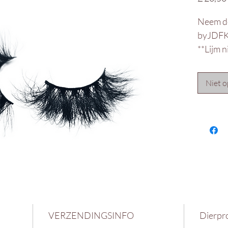
Neem de
byJDFK'
**Lijm n
Niet o
VERZENDINGSINFO
Dierpro