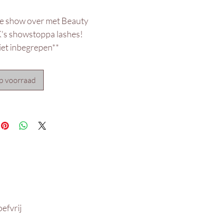
 show over met Beauty
s showstoppa lashes!
iet inbegrepen**
p voorraad
efvrij