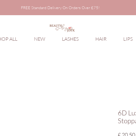
FREE Standard Delivery On Orders Over £75!
FREE Standard Delivery On Orders Over £75!
HOP ALL
NEW
LASHES
HAIR
LIPS
6D Lu
Stopp
£ 20,50