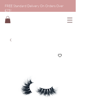
FREE Standard Delivery On Orders Over
£75!