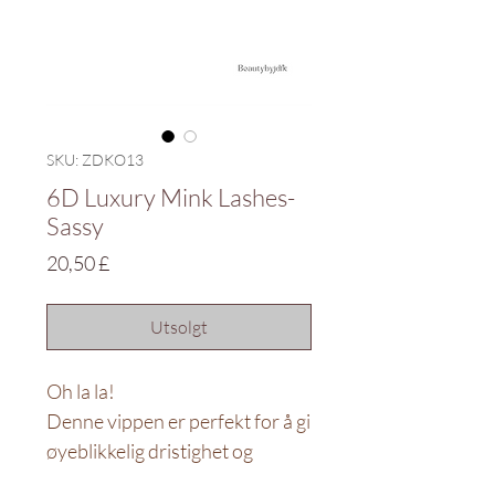
SKU: ZDKO13
6D Luxury Mink Lashes-
Sassy
Pris
20,50 £
Utsolgt
Oh la la!
Denne vippen er perfekt for å gi
øyeblikkelig dristighet og
definisjon til utseendet ditt.