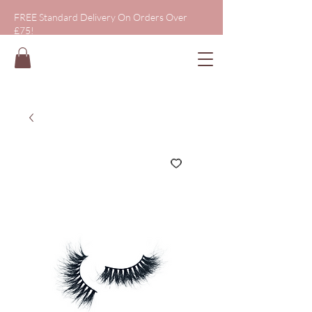
FREE Standard Delivery On Orders Over
£75!