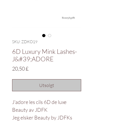
SKU: ZDKO19
6D Luxury Mink Lashes-
J&#39;ADORE
Pris
20,50 £
Utsolgt
J'adore les cils 6D de luxe
Beauty av JDFK
Jeg elsker Beauty by JDFKs
luksuriøse 6D-vipper