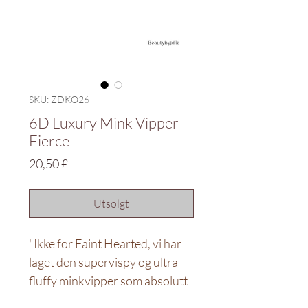
SKU: ZDKO26
6D Luxury Mink Vipper-
Fierce
Pris
20,50 £
Utsolgt
"Ikke for Faint Hearted, vi har
laget den supervispy og ultra
fluffy minkvipper som absolutt
er en showstopper. Laget av 22