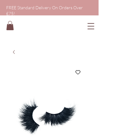
FREE Standard Delivery On Orders Over
£75!