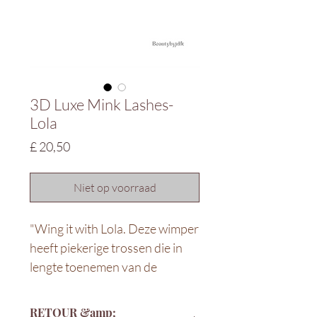
3D Luxe Mink Lashes-
Lola
Prijs
£ 20,50
Niet op voorraad
"Wing it with Lola. Deze wimper
heeft piekerige trossen die in
lengte toenemen van de
binnenste hoek naar de
buitenkant. Perfect om die
RETOUR &amp;