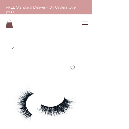
FREE Standard Delivery On Orders Over
£75!