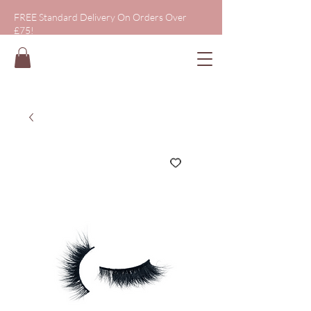
FREE Standard Delivery On Orders Over
£75!