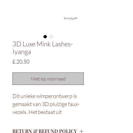
3D Luxe Mink Lashes-
Iyanga
Prijs
£ 20,50
Niet op voorraad
Dit unieke wimperontwerp is
gemaakt van 3D pluizige faux-
vezels. Het bestaat uit
afwisselende lengtes met een
ovale vorm om het oog te
RETURN & REFUND POLICY